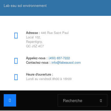
Lab eau sol environnement
Adresse :
446 Rue Saint Paul
Local 102,
Repentigny,
QC J5Z 4C7
Appelez-nous :
(450) 657-7222
Contactez-nous :
info@labeausol.com
Heure d'ouverture :
Lundi au vendredi 8h00 à 16h00