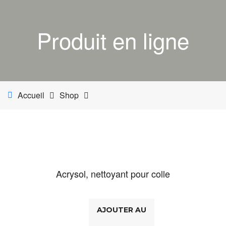
ACCUEIL
Produit en ligne
BOUTIQUE
MON COMPTE
PANIER
Accueil
Shop
NETTOYANT INDUSTRIEL
INDUSTRIE
ESTHÉTIQUE AUTOMOBILE-BATEAU
Acrysol, nettoyant pour colle
AJOUTER AU