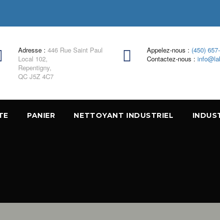
Adresse :
446 Rue Saint Paul
Appelez-nous :
(450) 657
Local 102,
Contactez-nous :
info@la
Repentigny,
QC J5Z 4C7
TE
PANIER
NETTOYANT INDUSTRIEL
INDUS