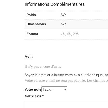
Informations Complémentaires
Poids
ND
Dimensions
ND
Format
1L, 4L, 20L
Avis
Il n’y pas encore d’avis.
Soyez le premier à laisser votre avis sur “Angélique, 
Votre adresse e-mail ne sera pas publiée.
Les champs ob
Votre note
Votre avis
*