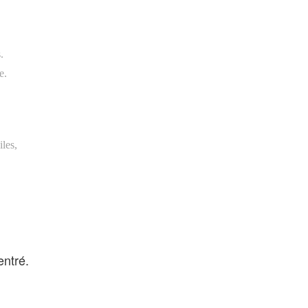
.
e.
iles,
entré.