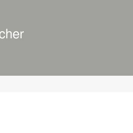
cher
r