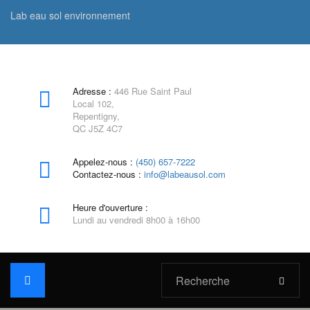
Lab eau sol environnement
Adresse :
446 Rue Saint Paul
Local 102,
Repentigny,
QC J5Z 4C7
Appelez-nous :
(450) 657-7222
Contactez-nous :
info@labeausol.com
Heure d'ouverture :
Lundi au vendredi 8h00 à 16h00