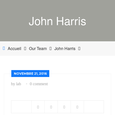
ACCUEIL
John Harris
BOUTIQUE
MON COMPTE
PANIER
Accueil
Our Team
John Harris
NETTOYANT INDUSTRIEL
INDUSTRIE
NOVEMBRE 21, 2016
by lab
0 comment
ESTHÉTIQUE AUTOMOBILE-BATEAU