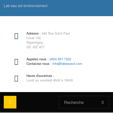
Lab eau sol environnement
Adresse :
446 Rue Saint Paul
Local 102,
Repentigny,
QC J5Z 4C7
Appelez-nous :
(450) 657-7222
Contactez-nous :
info@labeausol.com
Heure d'ouverture :
Lundi au vendredi 8h00 à 16h00