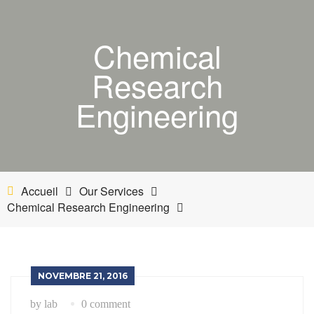
ACCUEIL
Chemical
BOUTIQUE
Research
MON COMPTE
Engineering
PANIER
NETTOYANT INDUSTRIEL
Accueil
Our Services
INDUSTRIE
Chemical Research Engineering
ESTHÉTIQUE AUTOMOBILE-BATEAU
NOVEMBRE 21, 2016
by lab
0 comment