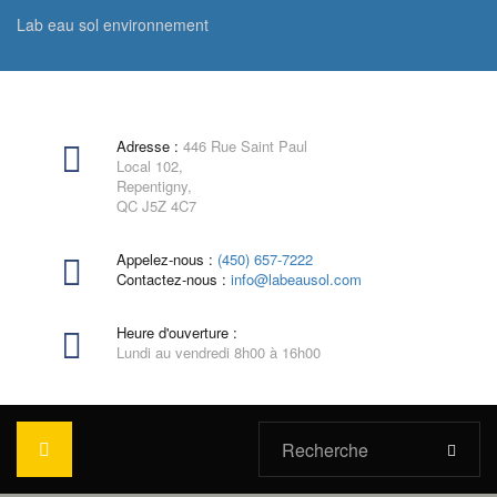
Lab eau sol environnement
Adresse :
446 Rue Saint Paul
Local 102,
Repentigny,
QC J5Z 4C7
Appelez-nous :
(450) 657-7222
Contactez-nous :
info@labeausol.com
Heure d'ouverture :
Lundi au vendredi 8h00 à 16h00