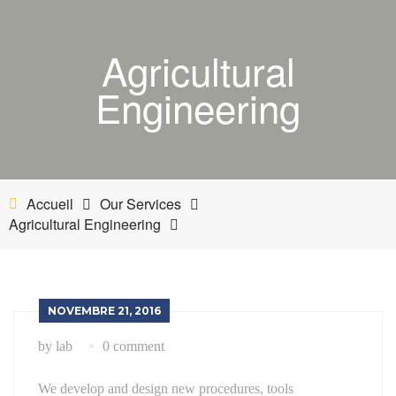
ACCUEIL
Agricultural
BOUTIQUE
Engineering
MON COMPTE
PANIER
NETTOYANT INDUSTRIEL
Accueil
Our Services
Agricultural Engineering
INDUSTRIE
ESTHÉTIQUE AUTOMOBILE-BATEAU
NOVEMBRE 21, 2016
by lab
0 comment
We develop and design new procedures, tools