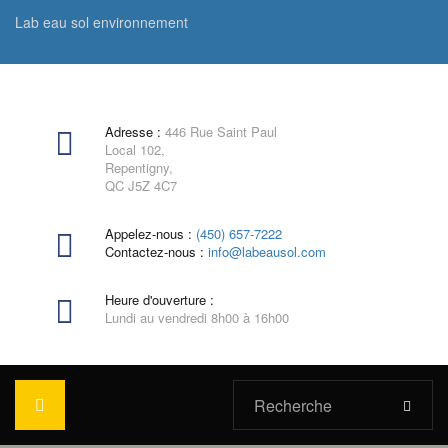
Lab eau sol environnement
Adresse :
446 Rue Saint Paul
Local 102,
Repentigny,
QC J5Z 4C7
Appelez-nous :
(450) 657-7222
Contactez-nous :
info@labeausol.com
Heure d'ouverture :
Lundi au vendredi 8h00 à 16h00