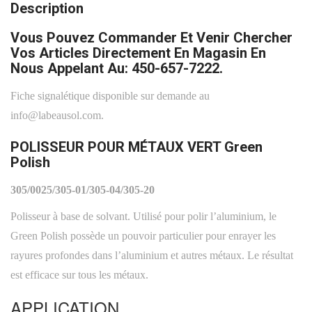
Description
Vous Pouvez Commander Et Venir Chercher
Vos Articles Directement En Magasin En
Nous Appelant Au: 450-657-7222.
Fiche signalétique disponible sur demande au
info@labeausol.com.
POLISSEUR POUR MÉTAUX VERT Green
Polish
305/0025/305-01/305-04/305-20
Polisseur à base de solvant. Utilisé pour polir l’aluminium, le
Green Polish possède un pouvoir particulier pour enrayer les
rayures profondes dans l’aluminium et autres métaux. Le résultat
est efficace sur tous les métaux.
APPLICATION