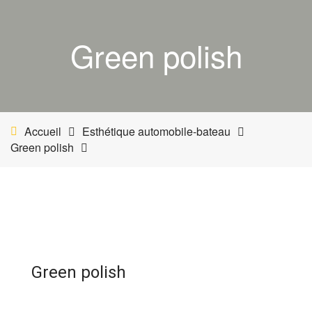
ACCUEIL
Green polish
BOUTIQUE
MON COMPTE
PANIER
Accueil
Esthétique automobile-bateau
Green polish
NETTOYANT INDUSTRIEL
INDUSTRIE
ESTHÉTIQUE AUTOMOBILE-BATEAU
Green polish